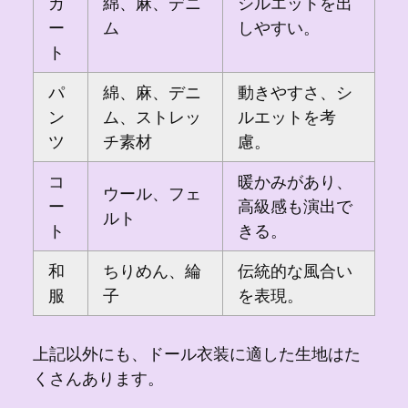
カ
綿、麻、デニ
シルエットを出
ー
ム
しやすい。
ト
パ
綿、麻、デニ
動きやすさ、シ
ン
ム、ストレッ
ルエットを考
ツ
チ素材
慮。
コ
暖かみがあり、
ウール、フェ
ー
高級感も演出で
ルト
ト
きる。
和
ちりめん、綸
伝統的な風合い
服
子
を表現。
上記以外にも、ドール衣装に適した生地はた
くさんあります。