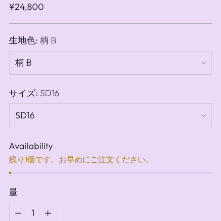
通
¥24,800
常
価
生地色:
柄 B
格
サイズ:
SD16
Availability
残り1個です。お早めにご注文ください。
量
量