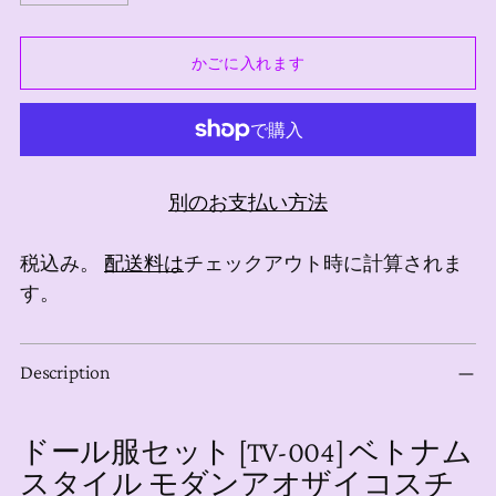
かごに入れます
別のお支払い方法
税込み。
配送料は
チェックアウト時に計算されま
す。
商
Description
品
を
カ
ドール服セット [TV-004] ベトナム
ー
スタイル モダンアオザイコスチ