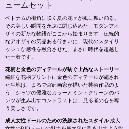
ト
ュームセット
に
追
ベトナムの街角に咲く夏の花々が風に舞い踊る。
加
その美しい瞬間を永遠に閉じ込めた、モダンアオ
し
ザイの新たな物語がここから始まります。伝統的
て
なアオザイの気品ある佇まいに、現代のスタイリ
い
ッシュな感性を融合させた、まさに時代を超越し
ま
た一着です。
す
花柄と金色のディテールが紡ぐ上品なストーリー
繊細な花柄プリントに金色のディテールが施され
た生地は、まるで宮廷画家が描いた芸術作品のよ
う。シャツの優雅なカラーとミントグリーンのパ
ンツが生み出すコントラストは、見る者の心を奪
う美しさです。
成人女性ドールのための洗練されたスタイル
成人
女性のBJDドールの魅力を最大限に引き出すよう設