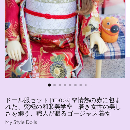
ドール服セット [TJ-002] 🌹情熱の赤に包ま
れた、究極の和装美学🌹 若き女性の美し
さを纏う、職人が贈るゴージャス着物
My Style Dolls