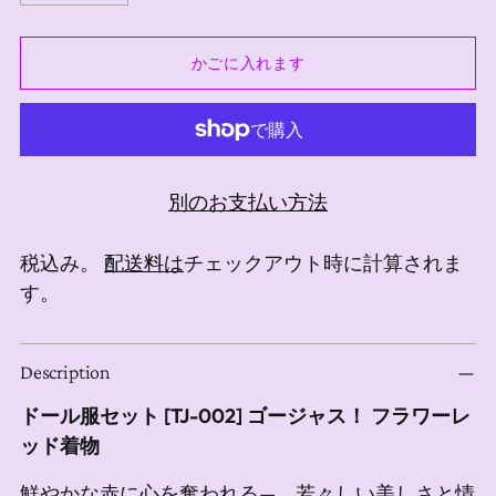
かごに入れます
別のお支払い方法
税込み。
配送料は
チェックアウト時に計算されま
す。
商
Description
品
を
ドール服セット [TJ-002] ゴージャス！ フラワーレ
カ
ッド着物
ー
鮮やかな赤に心を奪われる—。若々しい美しさと情