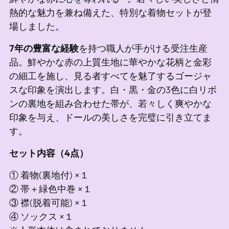
ト
熱的な魅力を兼ね備えた、特別な着物セットが登
に
場しました。
追
加
7年の豊富な経験
を持つ職人が手がける受注生産
し
品。鮮やかな赤の上質生地に華やかな花柄と金彩
て
の細工を施し、見る者すべてを魅了するゴージャ
い
スな印象を演出します。白・黒・金の3色に白リボ
ま
ンの裏地を組み合わせた帯が、若々しく爽やかな
す
印象を与え、ドールの美しさを完璧に引き立てま
す。
セット内容（4点）
① 着物(裏地付) ×１
② 帯＋緑色中巻 ×１
③ 襟(脱着可能) ×１
④ ソックス ×１