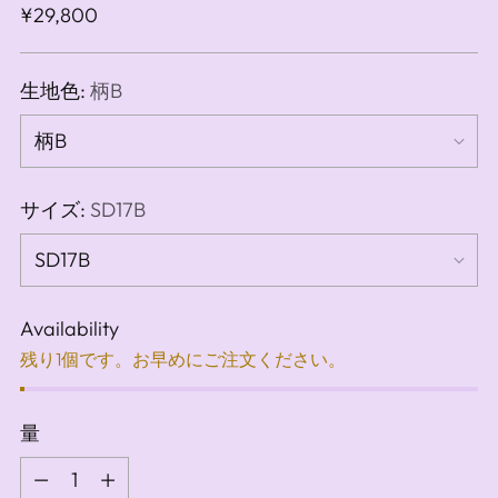
通
¥29,800
常
価
生地色:
柄B
格
サイズ:
SD17B
Availability
残り1個です。お早めにご注文ください。
量
量