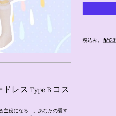
税込み。
配送
商
品
を
カ
ー
ドレス Type B コス
ト
に
追
る主役になる―。あなたの愛す
加