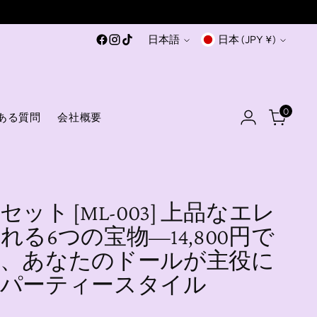
言
通
日本語
日本 (JPY ¥)
語
貨
0
ある質問
会社概要
ット [ML-003] 上品なエレ
れる6つの宝物―14,800円で
る、あなたのドールが主役に
上パーティースタイル