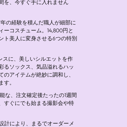
間を、今すぐ手に入れません
し
て
い
は、7年の経験を積んだ職人が細部に
ま
コスチューム。14,800円と
す
ント美人に変身させる6つの特別
レスに、美しいシルエットを作
彩るソックス、気品溢れるハッ
てのアイテムが絶妙に調和し、
ます。
能な、注文確定後たったの1週間
、すぐにでも始まる撮影会や特
設計により、まるでオーダーメ