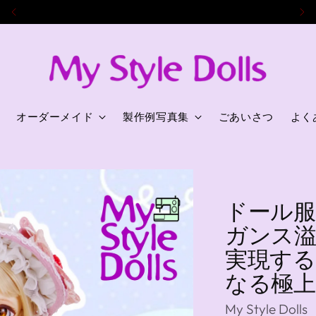
８年の豊富な経験とドール服製作実績！
オーダーメイド
製作例写真集
ごあいさつ
よく
ドール服セ
ガンス溢
実現す
なる極
My Style Dolls