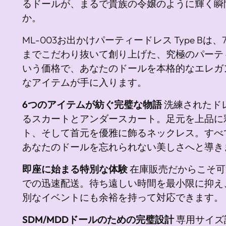
るドールが、まるで貴族の令嬢のように輝く瞬
か。
ML-003お出かけパーティードレス Type B
までこだわり抜いて創り上げた、究極のパーティー
いう価格で、あなたのドールを本格的なエレガ
なアイテムが手に入ります。
6つのアイテムが紡ぐ完璧な物語
洗練されたド
るスカートとアンダースカート。足元を上品に
ト、そして首元を優雅に飾るネックレス。すべ
あなたのドールを忘れられない美しさへと導き
即座に始まる特別な体験
在庫販売だからこそ可
での迅速配送。待ち遠しい時間を最小限に抑え
別なイベントにも余裕を持って対応できます。
SDM/MDDドールのための完璧設計
専用サイズ