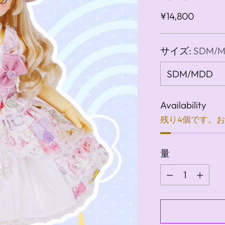
通
¥14,800
常
価
サイズ:
SDM/
格
Availability
残り4個です。
量
量