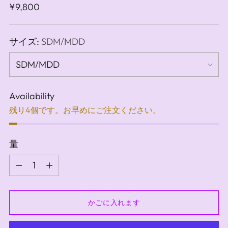
通
¥9,800
常
価
サイズ:
SDM/MDD
格
Availability
残り4個です。お早めにご注文ください。
量
量
かごに入れます