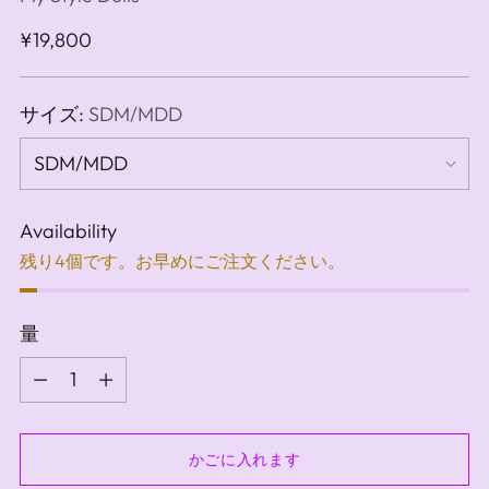
通
¥19,800
常
価
サイズ:
SDM/MDD
格
Availability
残り4個です。お早めにご注文ください。
量
量
かごに入れます