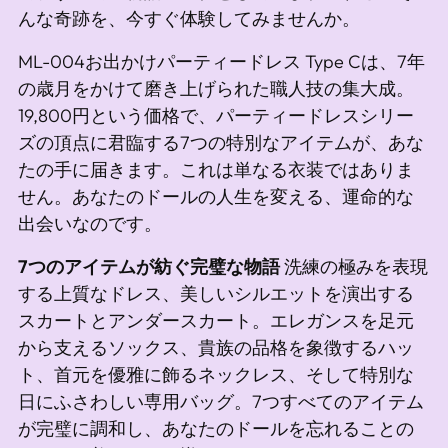
し
んな奇跡を、今すぐ体験してみませんか。
て
ML-004お出かけパーティードレス Type Cは、7年
い
の歳月をかけて磨き上げられた職人技の集大成。
ま
19,800円という価格で、パーティードレスシリー
す
ズの頂点に君臨する7つの特別なアイテムが、あな
たの手に届きます。これは単なる衣装ではありま
せん。あなたのドールの人生を変える、運命的な
出会いなのです。
7つのアイテムが紡ぐ完璧な物語
洗練の極みを表現
する上質なドレス、美しいシルエットを演出する
スカートとアンダースカート。エレガンスを足元
から支えるソックス、貴族の品格を象徴するハッ
ト、首元を優雅に飾るネックレス、そして特別な
日にふさわしい専用バッグ。7つすべてのアイテム
が完璧に調和し、あなたのドールを忘れることの