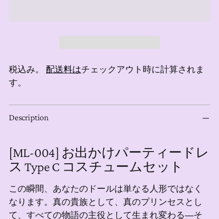
税込み。
配送料は
チェックアウト時に計算されま
す。
商
Description
品
を
カ
[ML-004] お出かけパーティードレ
ー
ス Type C コスチュームセット
ト
に
この瞬間、あなたのドールは単なる人形ではなく
追
なります。真の貴族として、真のプリンセスとし
加
て、すべての物語の主役として生まれ変わる―そ