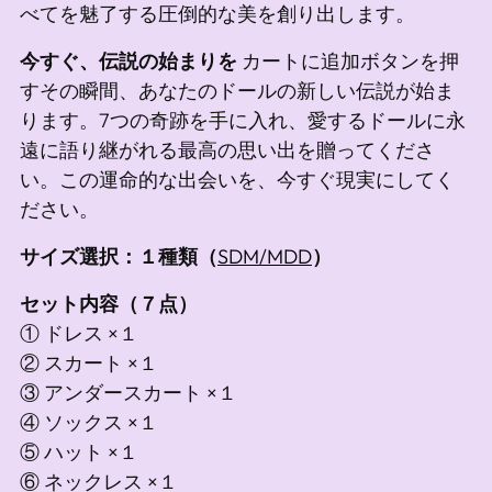
べてを魅了する圧倒的な美を創り出します。
今すぐ、伝説の始まりを
カートに追加ボタンを押
すその瞬間、あなたのドールの新しい伝説が始ま
ります。7つの奇跡を手に入れ、愛するドールに永
遠に語り継がれる最高の思い出を贈ってくださ
い。この運命的な出会いを、今すぐ現実にしてく
ださい。
サイズ選択：１種類（
SDM/MDD
）
セット内容（７点）
①
ドレス ×１
② スカート ×１
③ アンダースカート ×１
④ ソックス ×１
⑤ ハット ×１
⑥ ネックレス ×１