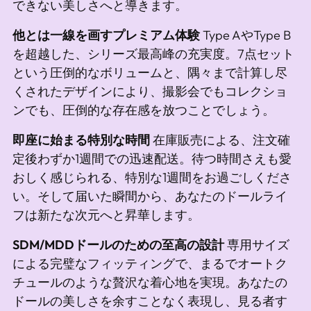
できない美しさへと導きます。
他とは一線を画すプレミアム体験
Type AやType B
を超越した、シリーズ最高峰の充実度。7点セット
という圧倒的なボリュームと、隅々まで計算し尽
くされたデザインにより、撮影会でもコレクショ
ンでも、圧倒的な存在感を放つことでしょう。
即座に始まる特別な時間
在庫販売による、注文確
定後わずか1週間での迅速配送。待つ時間さえも愛
おしく感じられる、特別な1週間をお過ごしくださ
い。そして届いた瞬間から、あなたのドールライ
フは新たな次元へと昇華します。
SDM/MDDドールのための至高の設計
専用サイズ
による完璧なフィッティングで、まるでオートク
チュールのような贅沢な着心地を実現。あなたの
ドールの美しさを余すことなく表現し、見る者す