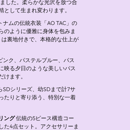
に
甦りました。柔らかな光沢を放つ合
追
精として生まれ変わります。
加
トナムの伝統衣装「AO TAC」の
し
らのように優雅に身体を包みま
て
トは裏地付きで、本格的な仕上が
い
ま
す
ピンク、パステルブルー、パス
に映る夕日のような美しいパス
だけます。
からSDシリーズ、幼SDまで計7サ
ったりと寄り添う、特別な一着
イリング
伝統の5ピース構造コー
した4点セット。アクセサリーま