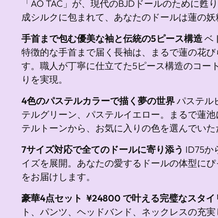
「AO TAC」が、現代のBJDドールのために
成シルクに包まれて、あなたのドールは蓮の妖
手首まで包む優美な袖と伝統の5ピース構造
ベ
特徴的な手首まで届く長袖は、まるで蓮の花び
す。職人が丁寧に仕立てた5ピース構造のコー
りを実現。
4色のパステルカラーで描く夢の世界
パステル
テルグリーン、パステルイエロー。まるで蓮池
テルトーンから、お気に入りの色を選んでいた
7サイズ対応で全てのドールに寄り添う
ID75
イズを展開。あなたの愛するドールの体型にぴ
をお届けします。
豪華4点セット ¥24800 で叶える完璧なスタ
ト、パンツ、ヘッドバンド、ネックレスの充実