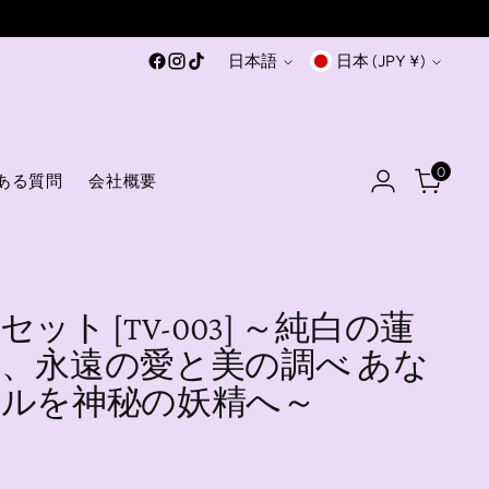
言
通
日本語
日本 (JPY ¥)
語
貨
0
ある質問
会社概要
ット [TV-003] ～純白の蓮
、永遠の愛と美の調べ あな
ルを神秘の妖精へ～