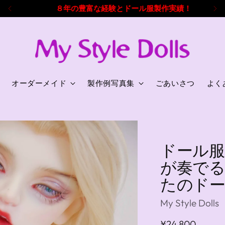
８年の豊富な経験とドール服製作実績！
オーダーメイド
製作例写真集
ごあいさつ
よく
ドール服セ
が奏でる
たのドー
My Style Dolls
通
¥24,800