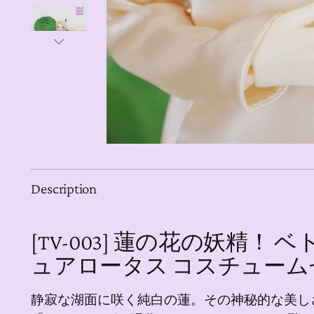
Description
[TV-003] 蓮の花の妖精！
ュアロータス コスチューム
静寂な湖面に咲く純白の蓮。その神秘的な美し