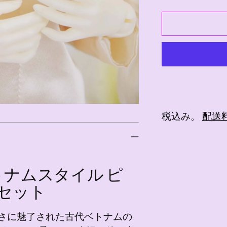
税込み。
配送
商
品
 ベトナムスタイル ピ
を
カ
セット
ー
ト
さに魅了された古代ベトナムの