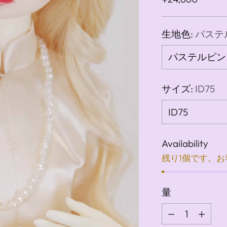
常
価
生地色:
パステルピ
格
サイズ:
ID75
Availability
残り1個です。
量
量