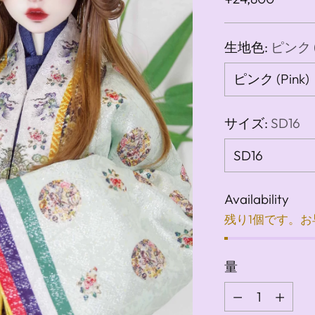
常
価
生地色:
ピンク (
格
サイズ:
SD16
Availability
残り1個です。
量
量