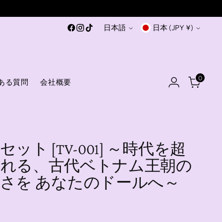
言
通
日本語
日本 (JPY ¥)
語
貨
0
ある質問
会社概要
ット [TV-001] ～時代を超
される、古代ベトナム王朝の
さを あなたのドールへ～