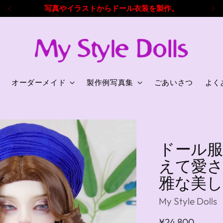
８年の豊富な経験とドール服製作実績！
オーダーメイド
製作例写真集
ごあいさつ
よく
ドール服セ
えて愛
雅な美し
My Style Dolls
通
¥24,800