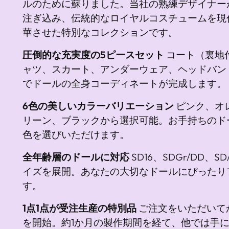
ルのために蘇りました。当社の熟練デザイナー
注ぎ込み、伝統的なロイヤルコスチュームを現
華させた特別なコレクションです。
圧倒的な充実度の5ピースセット
コート（裏地
ャツ、スカート、アンダーウェア、ヘッドバン
でドールの全身コーディネートが完成します。
6色の美しいカラーバリエーション
ピンク、オ
リーン、ブラックから選択可能。お手持ちのド
色を選びいただけます。
全年齢層のドールに対応
SD16、SDGr/DD、S
イズを展開。あなたの大切なドールにぴったり
す。
1点1点が受注生産の特別品
ご注文をいただいて
を開始。約1か月の製作期間を経て、他では手