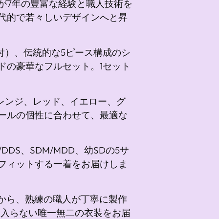
に
が7年の豊富な経験と職人技術を
追
代的で若々しいデザインへと昇
加
し
付）、伝統的な5ピース構成のシ
て
ドの豪華なフルセット。1セット
い
ま
す
レンジ、レッド、イエロー、グ
ールの個性に合わせて、最適な
D/DDS、SDM/MDD、幼SDの5サ
フィットする一着をお届けしま
から、熟練の職人が丁寧に製作
に入らない唯一無二の衣装をお届