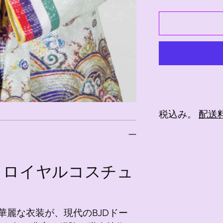
税込み。
配送
商
品
王朝 ロイヤルコスチュ
を
カ
ー
ト
華麗な衣装が、現代のBJDドー