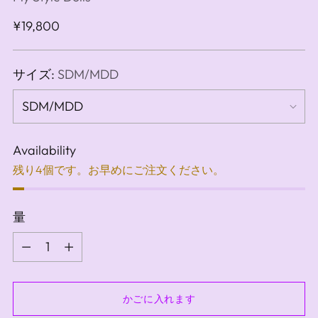
通
¥19,800
常
価
サイズ:
SDM/MDD
格
Availability
残り4個です。お早めにご注文ください。
量
量
かごに入れます