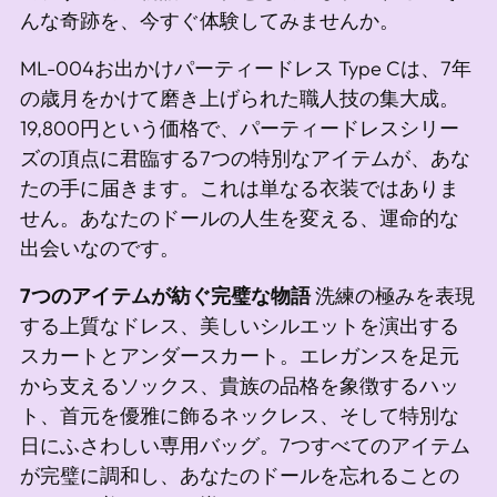
し
んな奇跡を、今すぐ体験してみませんか。
て
ML-004お出かけパーティードレス Type Cは、7年
い
の歳月をかけて磨き上げられた職人技の集大成。
ま
19,800円という価格で、パーティードレスシリー
す
ズの頂点に君臨する7つの特別なアイテムが、あな
たの手に届きます。これは単なる衣装ではありま
せん。あなたのドールの人生を変える、運命的な
出会いなのです。
7つのアイテムが紡ぐ完璧な物語
洗練の極みを表現
する上質なドレス、美しいシルエットを演出する
スカートとアンダースカート。エレガンスを足元
から支えるソックス、貴族の品格を象徴するハッ
ト、首元を優雅に飾るネックレス、そして特別な
日にふさわしい専用バッグ。7つすべてのアイテム
が完璧に調和し、あなたのドールを忘れることの