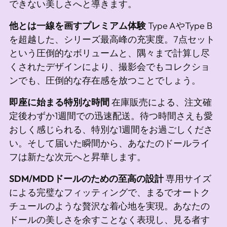
できない美しさへと導きます。
他とは一線を画すプレミアム体験
Type AやType B
を超越した、シリーズ最高峰の充実度。7点セット
という圧倒的なボリュームと、隅々まで計算し尽
くされたデザインにより、撮影会でもコレクショ
ンでも、圧倒的な存在感を放つことでしょう。
即座に始まる特別な時間
在庫販売による、注文確
定後わずか1週間での迅速配送。待つ時間さえも愛
おしく感じられる、特別な1週間をお過ごしくださ
い。そして届いた瞬間から、あなたのドールライ
フは新たな次元へと昇華します。
SDM/MDDドールのための至高の設計
専用サイズ
による完璧なフィッティングで、まるでオートク
チュールのような贅沢な着心地を実現。あなたの
ドールの美しさを余すことなく表現し、見る者す