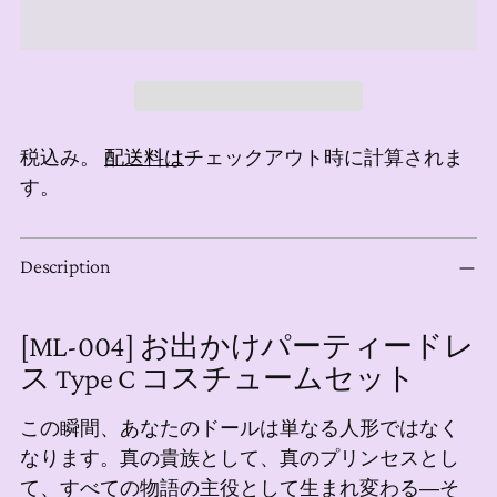
税込み。
配送料は
チェックアウト時に計算されま
す。
商
Description
品
を
カ
[ML-004] お出かけパーティードレ
ー
ス Type C コスチュームセット
ト
に
この瞬間、あなたのドールは単なる人形ではなく
追
なります。真の貴族として、真のプリンセスとし
加
て、すべての物語の主役として生まれ変わる―そ