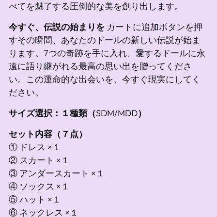
べてを魅了する圧倒的な美を創り出します。
今すぐ、伝説の始まりを
カートに追加ボタンを押
すその瞬間、あなたのドールの新しい伝説が始ま
ります。7つの奇跡を手に入れ、愛するドールに永
遠に語り継がれる最高の思い出を贈ってくださ
い。この運命的な出会いを、今すぐ現実にしてく
ださい。
サイズ選択：１種類（
SDM/MDD
）
セット内容（７点）
①
ドレス ×１
② スカート ×１
③ アンダースカート ×１
④ ソックス ×１
⑤ ハット ×１
⑥ ネックレス ×１