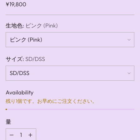
通
¥19,800
常
価
生地色:
ピンク (Pink)
格
サイズ:
SD/DSS
Availability
残り1個です。お早めにご注文ください。
量
量