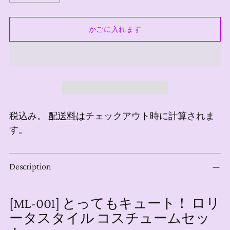
かごに入れます
税込み。
配送料は
チェックアウト時に計算されま
す。
商
Description
品
を
カ
[ML-001] とってもキュート！ ロリ
ー
ータスタイル コスチュームセッ
ト