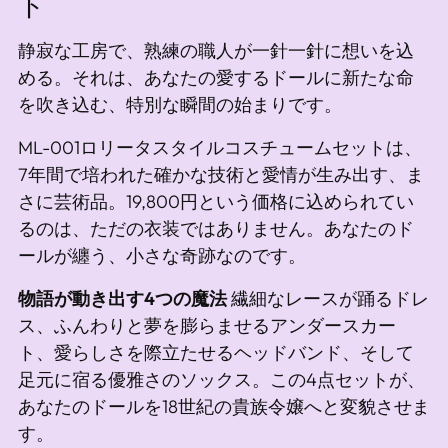
ト
に
追
静寂な工房で、熟練の職人が一針一針に想いを込
加
める。それは、あなたの愛するドールに新たな命
し
を吹き込む、特別な瞬間の始まりです。
て
ML-001ロリータスタイルコスチュームセットは、
い
7年間で培われた確かな技術と愛情が生み出す、ま
ま
さに芸術品。19,800円という価格に込められてい
す
るのは、ただの衣装ではありません。あなたのド
ールが纏う、小さな奇跡なのです。
物語が動き出す4つの魔法
繊細なレースが踊るドレ
ス、ふんわりと夢を膨らませるアンダースカー
ト、愛らしさを際立たせるヘッドバンド、そして
足元に宿る優雅さのソックス。この4点セットが、
あなたのドールを18世紀の貴族令嬢へと変貌させま
す。