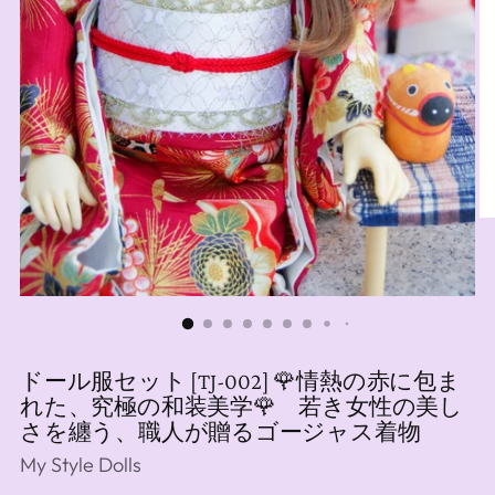
ドール服セット [TJ-002] 🌹情熱の赤に包ま
れた、究極の和装美学🌹 若き女性の美し
さを纏う、職人が贈るゴージャス着物
My Style Dolls