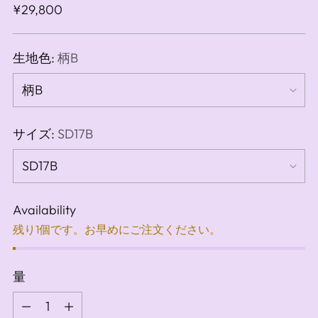
通
¥29,800
常
価
生地色:
柄B
格
サイズ:
SD17B
Availability
残り1個です。お早めにご注文ください。
量
量