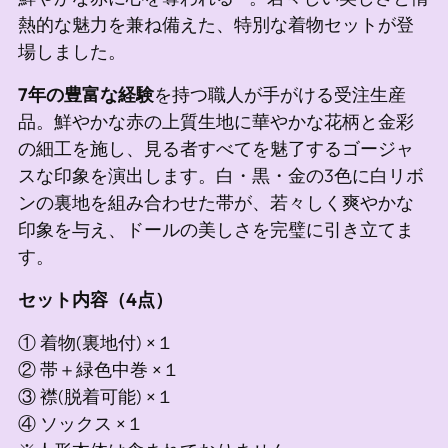
ト
熱的な魅力を兼ね備えた、特別な着物セットが登
に
場しました。
追
加
7年の豊富な経験
を持つ職人が手がける受注生産
し
品。鮮やかな赤の上質生地に華やかな花柄と金彩
て
の細工を施し、見る者すべてを魅了するゴージャ
い
スな印象を演出します。白・黒・金の3色に白リボ
ま
ンの裏地を組み合わせた帯が、若々しく爽やかな
す
印象を与え、ドールの美しさを完璧に引き立てま
す。
セット内容（4点）
① 着物(裏地付) ×１
② 帯＋緑色中巻 ×１
③ 襟(脱着可能) ×１
④ ソックス ×１