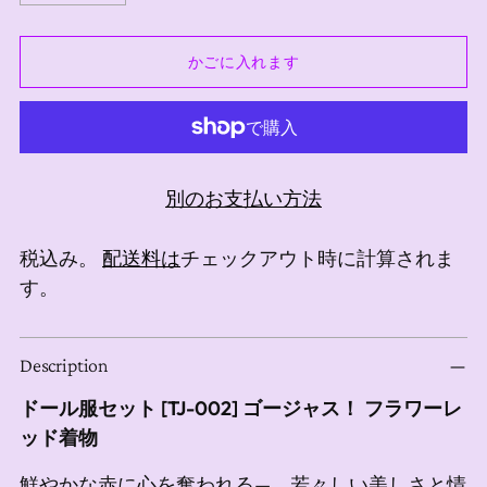
かごに入れます
別のお支払い方法
税込み。
配送料は
チェックアウト時に計算されま
す。
商
Description
品
を
ドール服セット [TJ-002] ゴージャス！ フラワーレ
カ
ッド着物
ー
鮮やかな赤に心を奪われる—。若々しい美しさと情